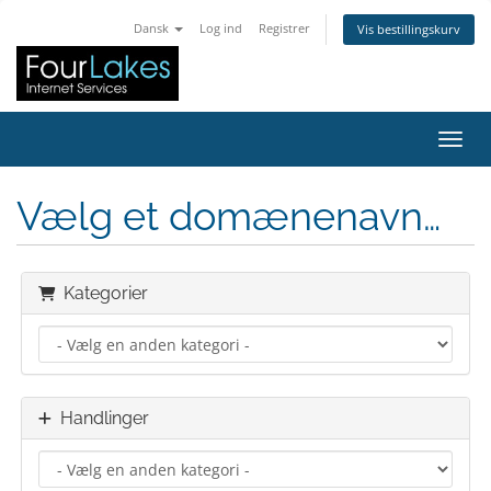
Dansk
Log ind
Registrer
Vis bestillingskurv
Skift
Vælg et domænenavn…
Kategorier
Handlinger