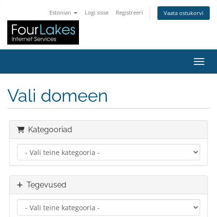
Estonian
Logi sisse
Registreeri
Vaata ostukorvi
Lülit
Vali domeen
Kategooriad
Tegevused