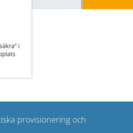
säkra” i
bplats
ska provisionering och