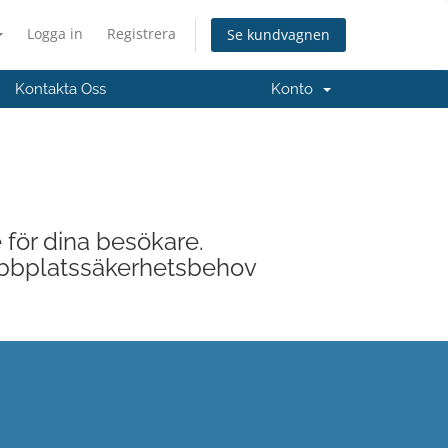
Logga in
Registrera
Se kundvagnen
Kontakta Oss
Konto
 för dina besökare.
 webbplatssäkerhetsbehov