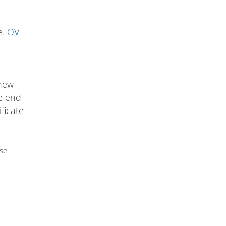
e.
OV
 new
he end
ificate
use