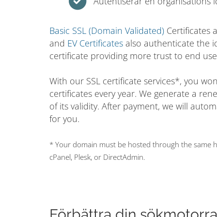
Autentiserar en organisations i
Basic SSL (Domain Validated)
Certificates 
and
EV Certificates
also authenticate the i
certificate providing more trust to end use
With our SSL certificate services*, you w
certificates every year. We generate a ren
of its validity. After payment, we will auto
for you.
* Your domain must be hosted through the same hos
cPanel, Plesk, or DirectAdmin.
Förbättra din sökmotorr