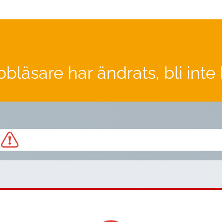
läsare har ändrats, bli inte