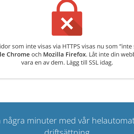
or som inte visas via HTTPS visas nu som ”inte 
le Chrome
och
Mozilla Firefox
. Låt inte din web
vara en av dem. Lägg till SSL idag.
å några minuter med vår helautomati
driftsättning