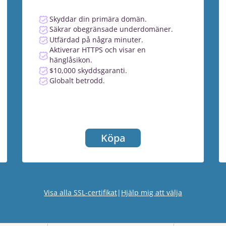
Skyddar din primära domän.
Säkrar obegränsade underdomäner.
Utfärdad på några minuter.
Aktiverar HTTPS och visar en
hänglåsikon.
$10,000 skyddsgaranti.
Globalt betrodd.
Köpa
Visa alla SSL-certifikat
|
Hjälp mig att välja