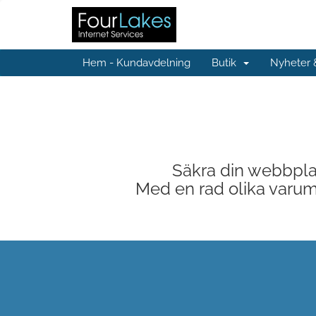
Hem - Kundavdelning
Butik
Nyheter
Säkra din webbplat
Med en rad olika varumä