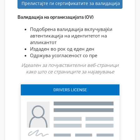
Прелистајте ги сертификатите за валидација
Валидација на организацијата (OV)
Подобрена валидација вклучувајќи
автентикација на идентитетот на
апликантот
Издаден во рок од еден ден
Одржува усогласеност со пре
Идеален за почувствителни веб-страници
како што се страниците за најавување