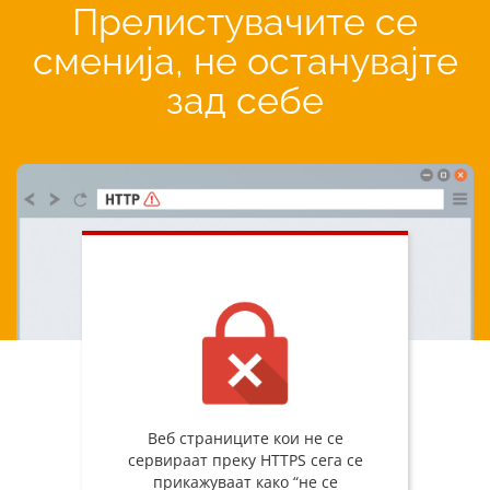
Прелистувачите се
сменија, не останувајте
зад себе
Веб страниците кои не се
сервираат преку HTTPS сега се
прикажуваат како “не се