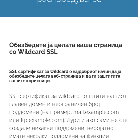
Обезбедете ја целата ваша страница
со Wildcard SSL
SSL сертификат за wildcard е најдобриот начин да ја
обезбедите целата веб-страница и да ги заштитите
вашите корисници.
SSL сертификат за wildcard го штити вашиот
главен домен и неограничен број
поддомени (на пример, mail.example.com
или ftp.example.com). Дури и ако сами не сте
создале никакви поддомени, веројатно
имате неколку поддомени за функции