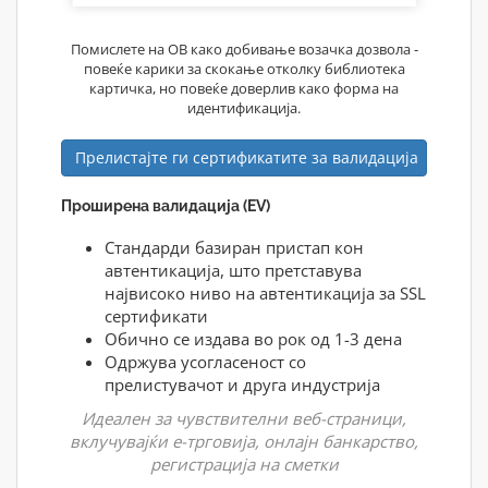
Помислете на ОВ како добивање возачка дозвола -
повеќе карики за скокање отколку библиотека
картичка, но повеќе доверлив како форма на
идентификација.
Прелистајте ги сертификатите за валидација
Проширена валидација (EV)
Стандарди базиран пристап кон
автентикација, што претставува
највисоко ниво на автентикација за SSL
сертификати
Обично се издава во рок од 1-3 дена
Одржува усогласеност со
прелистувачот и друга индустрија
Идеален за чувствителни веб-страници,
вклучувајќи е-трговија, онлајн банкарство,
регистрација на сметки