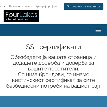
an
Најава на профил
Креирај профил
Потрошувачка кошничка
Вклу
SSL сертификати
Обезбедете ја вашата страница и
додадете доверба и доверба за
вашите посетители.
Со низа брендови, го имаме
вистинскиот сертификат за сите
безбедносни потреби на вашиот сајт