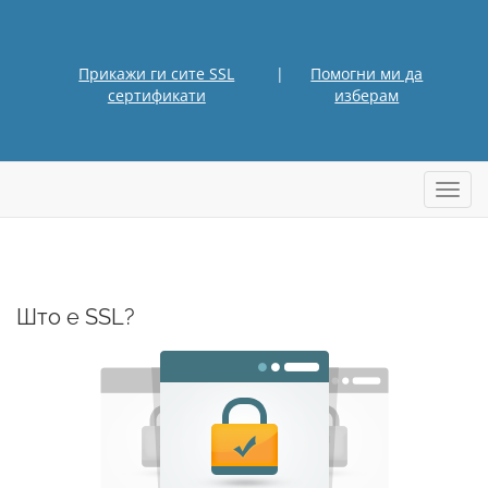
Прикажи ги сите SSL
|
Помогни ми да
сертификати
изберам
Вклуч
Што е SSL?