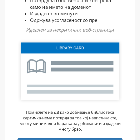
Потврдува сопственост и контрола
само на името на доменот
Издадено во минути
Одржува усогласеност со пре
Идеален за некритични веб-страници
Помислете на ДВ како добивање библиотека
картичка-нема потврда за тоа кој навистина сте,
многу минимални барања за добивање и издадени
многу брзо.