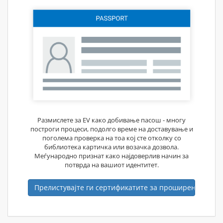
Размислете за EV како добивање пасош - многу
построги процеси, подолго време на доставување и
поголема проверка на тоа кој сте отколку со
библиотека картичка или возачка дозвола.
Меѓународно признат како најдоверлив начин за
потврда на вашиот идентитет.
Прелистувајте ги сертификатите за проширена валид