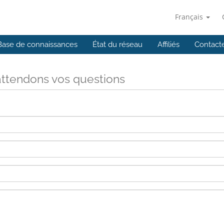
Français
Base de connaissances
État du réseau
Affiliés
Contact
ttendons vos questions