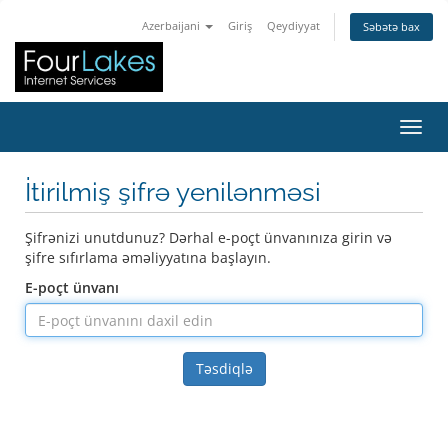
Azerbaijani
Giriş
Qeydiyyat
Səbətə bax
Naviq
İtirilmiş şifrə yenilənməsi
Şifrənizi unutdunuz? Dərhal e-poçt ünvanınıza girin və
şifre sıfırlama əməliyyatına başlayın.
E-poçt ünvanı
Təsdiqlə