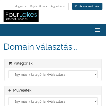
Magyar
Bejelentkezés
Regisztráció
Kosár megtekintése
Váltá
Domain választás...
Kategóriák
Műveletek