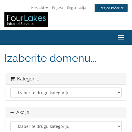
Hrvatski
Prijava
Registtracija
Pregled košarice
Preba
Izaberite domenu...
Kategorije
Akcije